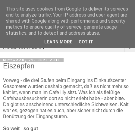
This site uses cookies from Google to deliver its services
and to analyze traffic. Your IP address and user-agent are
shared with Google along with performance and security
metrics to ensure quality of service, generate usage
statistics, and to detect and address abuse.
LEARN MORE
GOT IT
▼
Mittwoch, 29. Juni 2011
Eiszapfen
Vorweg - die drei Stufen beim Eingang ins Einkaufscenter
Gasometer wurden deshalb gemacht, daß es nicht mehr so
kalt ist, wenn man im Cafe Illy sitzt. Was ich als fleißige
Cafehausbesucherin dort so nicht erlebt habe - aber bitte.
Da gibt es anscheinend unterschiedliche Sichtweisen. Kalt
war es, gezogen hat es auch, aber sicher nicht durch die
Benützung der Eingangstüren.
So weit - so gut