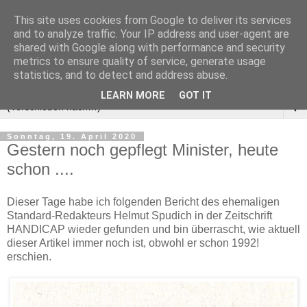
This site uses cookies from Google to deliver its services
and to analyze traffic. Your IP address and user-agent are
shared with Google along with performance and security
metrics to ensure quality of service, generate usage
statistics, and to detect and address abuse.
LEARN MORE
GOT IT
▼
Sonntag, 19. April 2020
Gestern noch gepflegt Minister, heute
schon ....
Dieser Tage habe ich folgenden Bericht des ehemaligen
Standard-Redakteurs Helmut Spudich in der Zeitschrift
HANDICAP wieder gefunden und bin überrascht, wie aktuell
dieser Artikel immer noch ist, obwohl er schon 1992!
erschien.