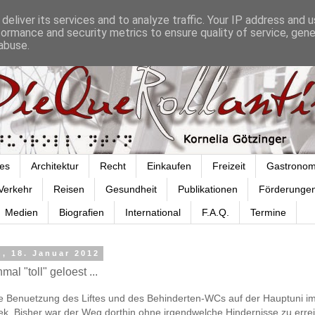
deliver its services and to analyze traffic. Your IP address and 
formance and security metrics to ensure quality of service, gen
abuse.
es
Architektur
Recht
Einkaufen
Freizeit
Gastronom
Verkehr
Reisen
Gesundheit
Publikationen
Förderunge
Medien
Biografien
International
F.A.Q.
Termine
, 18. Januar 2012
al "toll" geloest ...
ie Benuetzung des Liftes und des Behinderten-WCs auf der Hauptuni im
hek. Bisher war der Weg dorthin ohne irgendwelche Hindernisse zu erre