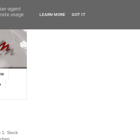
user-agent
erate usage
LEARN MORE
GOT IT
ie
n
 1. Stock
ichen.