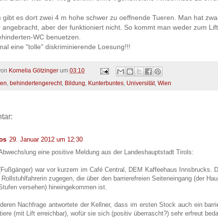
 gibt es dort zwei 4 m hohe schwer zu oeffnende Tueren. Man hat zwa
 angebracht, aber der funktioniert nicht. So kommt man weder zum Lif
hinderten-WC benuetzen.
al eine "tolle" diskriminierende Loesung!!!
 von
Kornelia Götzinger
um
03:10
en
,
behindertengerecht
,
Bildung
,
Kunterbuntes
,
Universität
,
Wien
tar:
ios
29. Januar 2012 um 12:30
Abwechslung eine positive Meldung aus der Landeshauptstadt Tirols:
(Fußgänger) war vor kurzem im Café Central, DEM Kaffeehaus Innsbrucks. D
 Rollstuhlfahrerin zugegen, die über den barrierefreien Seiteneingang (der Hau
Stufen versehen) hineingekommen ist.
deren Nachfrage antwortete der Kellner, dass im ersten Stock auch ein barr
tiere (mit Lift erreichbar), wofür sie sich (positiv überrascht?) sehr erfreut bed