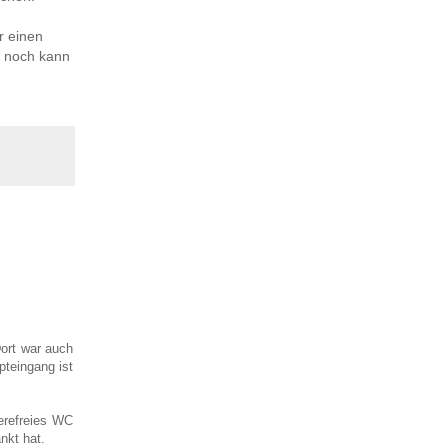
r einen
t noch kann
ort war auch
pteingang ist
ierefreies WC
ankt hat.