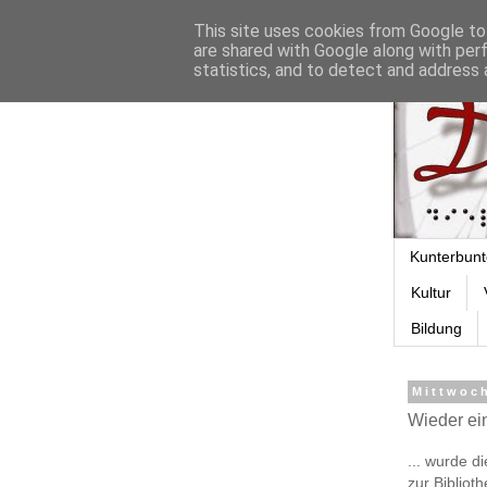
This site uses cookies from Google to 
are shared with Google along with per
statistics, and to detect and address 
Kunterbunt
Kultur
Bildung
Mittwoch
Wieder einm
... wurde d
zur Bibliot