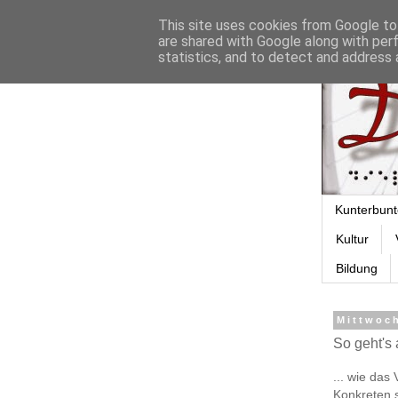
This site uses cookies from Google to 
are shared with Google along with per
statistics, and to detect and address 
Kunterbunt
Kultur
Bildung
Mittwoch
So geht's
... wie das
Konkreten 