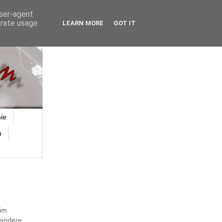
user-agent
erate usage
LEARN MORE
GOT IT
ie
n
 im
 andere