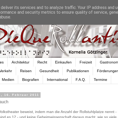
deliver its services and to analyze traffic. Your IP address and 
formance and security metrics to ensure quality of service, gen
abuse.
es
Architektur
Recht
Einkaufen
Freizeit
Gastronom
Verkehr
Reisen
Gesundheit
Publikationen
Förderunge
Medien
Biografien
International
F.A.Q.
Termine
, 16. Februar 2011
 auch
 Volkstheater beweist, indem man die Anzahl der Rollstuhlplatze nennt -
sind es 12 - und keine Geheimwissenschaft daraus macht, wie so viele