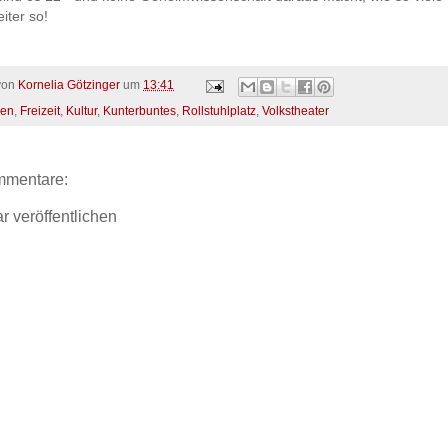
iter so!
 von
Kornelia Götzinger
um
13:41
en
,
Freizeit
,
Kultur
,
Kunterbuntes
,
Rollstuhlplatz
,
Volkstheater
mmentare:
 veröffentlichen