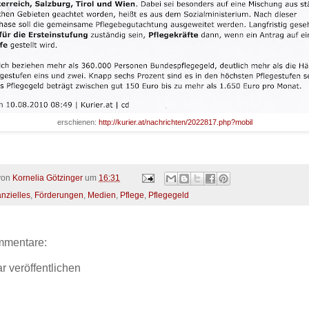
erschienen:
http://kurier.at/nachrichten/2022817.php?mobil
 von
Kornelia Götzinger
um
16:31
nzielles
,
Förderungen
,
Medien
,
Pflege
,
Pflegegeld
mmentare:
 veröffentlichen