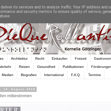
deliver its services and to analyze traffic. Your IP address and 
formance and security metrics to ensure quality of service, gen
abuse.
es
Architektur
Recht
Einkaufen
Freizeit
Gastronom
Verkehr
Reisen
Gesundheit
Publikationen
Förderunge
Medien
Biografien
International
F.A.Q.
Termine
, 10. August 2010
ollen mitbestimmen