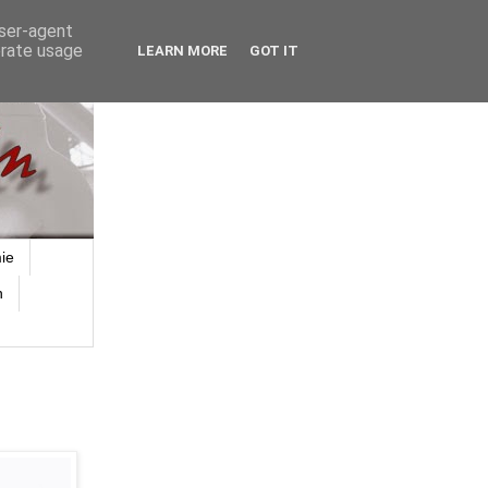
user-agent
erate usage
LEARN MORE
GOT IT
ie
n