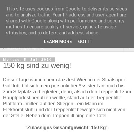
This site uses cookies from Google to deliver its services
and to analyze traffic. Your IP address and user-agent are
shared with Google along with performance and security
metrics to ensure quality of service, generate usage
statistics, and to detect and address abuse.
LEARN MORE
GOT IT
▼
Montag, 5. Juli 2010
150 kg sind zu wenig!
Dieser Tage war ich beim Jazzfest Wien in der Staatsoper.
Gott lob, bot sich mein persönlicher Assistent an, mich bis
zum Sitzplatz zu begleiten, denn, als ich den Treppenlift zum
Hauptpodest benutzen wollte, stand auf der Treppenlift-
Plattform - mitten auf den Stiegen - ein Mann im
Elektrorollstuhl und der Treppenlift bewegte sich nicht von
der Stelle. Neben dem Treppenlift hing eine Tafel
"
Zulässiges Gesamtgewicht: 150 kg
".