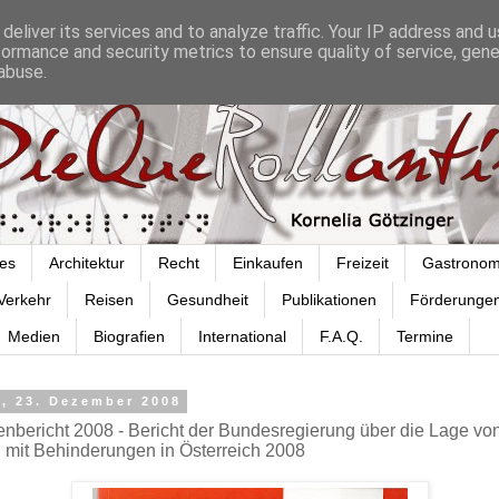
deliver its services and to analyze traffic. Your IP address and 
formance and security metrics to ensure quality of service, gen
abuse.
es
Architektur
Recht
Einkaufen
Freizeit
Gastronom
Verkehr
Reisen
Gesundheit
Publikationen
Förderunge
Medien
Biografien
International
F.A.Q.
Termine
g, 23. Dezember 2008
enbericht 2008 - Bericht der Bundesregierung über die Lage vo
mit Behinderungen in Österreich 2008