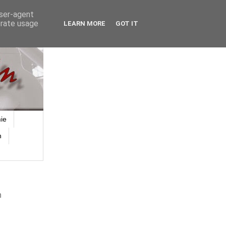
user-agent
erate usage
LEARN MORE
GOT IT
ie
n
n