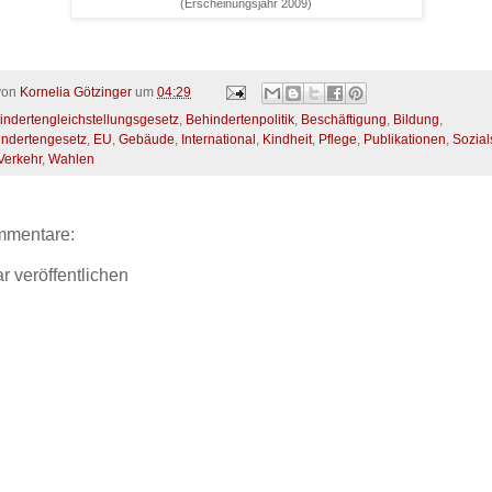
(Erscheinungsjahr 2009)
 von
Kornelia Götzinger
um
04:29
indertengleichstellungsgesetz
,
Behindertenpolitik
,
Beschäftigung
,
Bildung
,
ndertengesetz
,
EU
,
Gebäude
,
International
,
Kindheit
,
Pflege
,
Publikationen
,
Sozial
Verkehr
,
Wahlen
mmentare:
 veröffentlichen