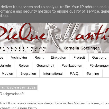
deliver its services and to analyze traffic. Your IP address and 
formance and security metrics to ensure quality of service, gen
abuse.
es
Architektur
Recht
Einkaufen
Freizeit
Gastronom
Verkehr
Reisen
Gesundheit
Publikationen
Förderunge
Medien
Biografien
International
F.A.Q.
Termine
, 6. Dezember 2015
 Radgeschaeft
ge Gloriettekino wurde, wie dieser Tage in den Medien zu lesen, zu e
chaeft und einem Bistro.