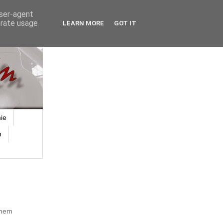
user-agent
erate usage
LEARN MORE
GOT IT
ie
n
inem