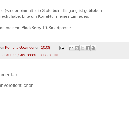
te (wieder einmal), die Stufe beim Eingang ist geblieben.
nrecht habe, bitte um Korrektur meines Eintrages.
on meinem BlackBerry 10-Smartphone.
 von
Kornelia Götzinger
um
10:08
ro
,
Fahrrad
,
Gastronomie
,
Kino
,
Kultur
mmentare:
 veröffentlichen