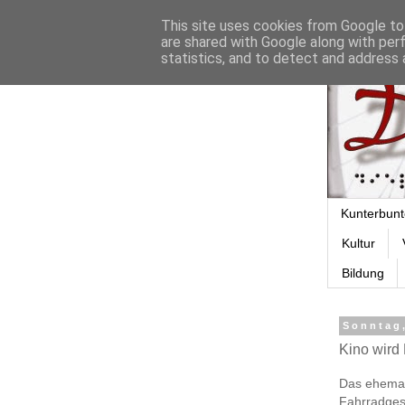
This site uses cookies from Google to 
are shared with Google along with per
statistics, and to detect and address 
Kunterbunt
Kultur
Bildung
Sonntag
Kino wird
Das ehemali
Fahrradges