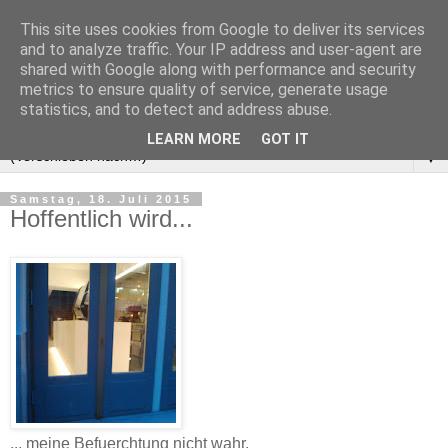
This site uses cookies from Google to deliver its services
and to analyze traffic. Your IP address and user-agent are
shared with Google along with performance and security
metrics to ensure quality of service, generate usage
statistics, and to detect and address abuse.
LEARN MORE
GOT IT
▼
Samstag, 18. Juli 2015
Hoffentlich wird...
‎... meine Befuerchtung nicht wahr.