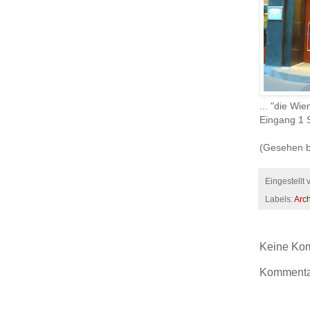
‎... "die W
Eingang 1 S
(Gesehen b
Eingestellt
Labels:
Arch
Keine Ko
Kommentar