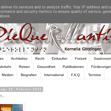
deliver its services and to analyze traffic. Your IP address and 
formance and security metrics to ensure quality of service, gen
abuse.
es
Architektur
Recht
Einkaufen
Freizeit
Gastronom
Verkehr
Reisen
Gesundheit
Publikationen
Förderunge
Medien
Biografien
International
F.A.Q.
Termine
ag, 19. Februar 2015
...