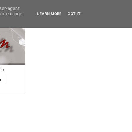
user-agent
erate usage
LEARN MORE
GOT IT
ie
n