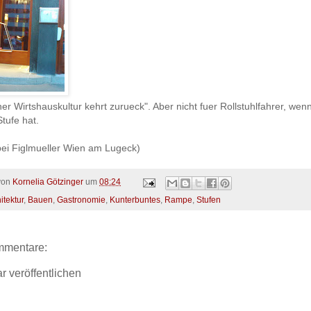
iener Wirtshauskultur kehrt zurueck". Aber nicht fuer Rollstuhlfahrer, wen
tufe hat.
ei Figlmueller Wien am Lugeck)
 von
Kornelia Götzinger
um
08:24
itektur
,
Bauen
,
Gastronomie
,
Kunterbuntes
,
Rampe
,
Stufen
mmentare:
 veröffentlichen