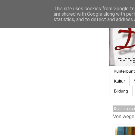
This site uses cookies from Google to 
are shared with Google along with per
statistics, and to detect and address 
Kunterbunt
Kultur
Bildung
Donnerst
Von wegen