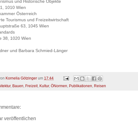
rismus und Historische Objekte
 1, 1010 Wien
skammer Österreich
e Tourismus und Freizeitwirtschaft
uptstraße 63, 1045 Wien
tandards
e 38, 1020 Wien
dner und Barbara Schmied-Länger
 von
Kornelia Götzinger
um
17:44
itektur
,
Bauen
,
Freizeit
,
Kultur
,
ÖNormen
,
Publikationen
,
Reisen
mmentare:
 veröffentlichen