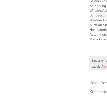
Sektion Tou
Stubenring
Wirtschaft
Bundesspart
Wiedner Ha
Austrian S
Heinestraß
Autorinnen:
Maria Grun
Eingestellt
Labels:
Arch
Keine Ko
Kommentar