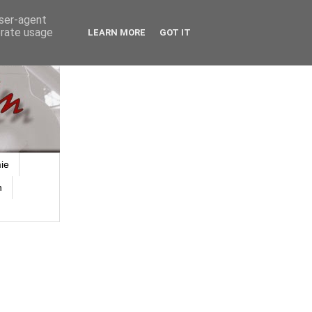
user-agent
erate usage
LEARN MORE
GOT IT
ie
n