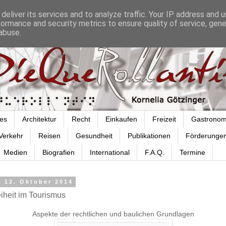
deliver its services and to analyze traffic. Your IP address and 
formance and security metrics to ensure quality of service, gen
abuse.
es
Architektur
Recht
Einkaufen
Freizeit
Gastronom
Verkehr
Reisen
Gesundheit
Publikationen
Förderunge
Medien
Biografien
International
F.A.Q.
Termine
 12. Oktober 2014
eiheit im Tourismus
Aspekte der rechtlichen und baulichen Grundlagen