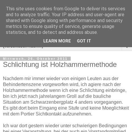
This site uses cookies from Google to deliver its services
and to analyze traffic. Your IP address and user-agent are
shared with Google along with performance and security
metrics to ensure quality of service, generate usage
statistics, and to detect and address abuse.
LEARN MORE
GOT IT
▼
Mittwoch, 26. Oktober 2011
Schlichtung ist Holzhammermethode
Nachdem mir immer wieder von einigen Leuten aus der
Behindertenszene vorgeworfen wird, ich agiere nach der
Holzhammermethode wenn ich eine Schlichtung einbringe,
bin ich jetzt nach jahrelangem Groll auf die bauliche
Situation am Schwarzenbergplatz 4 anders vorgegangen.
Es gibt dort beim Eingang eine Stufe und keine Moeglichkeit
mit dem Portier Sichtkontakt aufzunehmen.
Ich war dort gestern wieder unter schwierigen Bedingungen
bei einer Veranstaltung, bei der auch ein Vorstandsmitglied