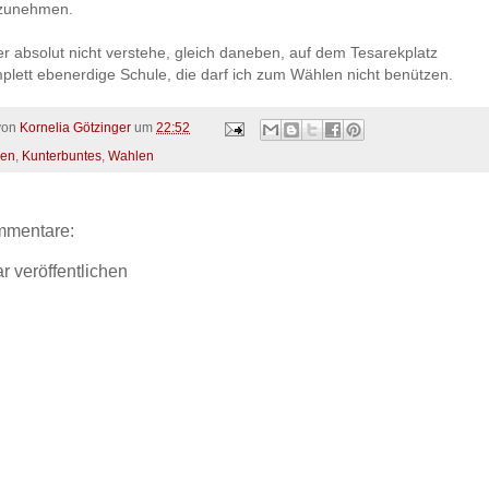
lzunehmen.
r absolut nicht verstehe, gleich daneben, auf dem Tesarekplatz
mplett ebenerdige Schule, die darf ich zum Wählen nicht benützen.
 von
Kornelia Götzinger
um
22:52
en
,
Kunterbuntes
,
Wahlen
mmentare:
 veröffentlichen