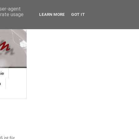
user-agent
erate usage
LEARN MORE
GOT IT
ie
n
 ist für