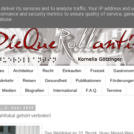
deliver its services and to analyze traffic. Your IP address and 
formance and security metrics to ensure quality of service, gen
abuse.
es
Architektur
Recht
Einkaufen
Freizeit
Gastronom
Verkehr
Reisen
Gesundheit
Publikationen
Förderunge
Medien
Biografien
International
F.A.Q.
Termine
, 2. Juni 2010
hllokal gehört verboten!
Das Wahllokal im 10. Bezirk, Hugo Meisel-Weg 6