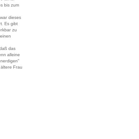
es bis zum
 war dieses
. Es gibt
erkbar zu
 einen
 daß das
enn alleine
enerdigen"
 ältere Frau