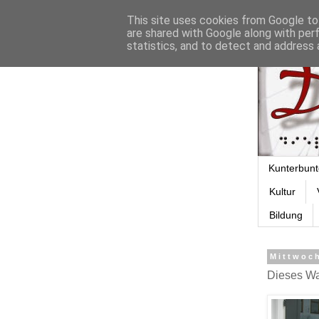
This site uses cookies from Google to 
are shared with Google along with per
statistics, and to detect and address 
Kunterbunt
Kultur
Bildung
Mittwoch
Dieses Wa