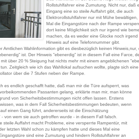
Rollstuhlfahrer eine Zumutung. Nicht nur, daß 
Eingang eine so steile Auffahrt gibt, die auch
Elektrorollstuhlfahrer nur mit Mühe bewältigen,
Mal die Eingangstüre nach der Rampe versperrt
dort keine Möglichkeit sich nur irgend wie bem
machen, da es weder eine Glocke noch irgend
Hinweis auf eine Telefonnummer gibt.
r Amtlichen Wahlinformation gibt es diesbezüglich keinen Hinweis,nur,
ebenerdig" ist. Der Hinweis "ebenerdig" ist in diesem Fall eine Farce, d
t mit über 20 % Steigung hat nichts mehr mit einem angeblichenen "eb
tun. Zeitgleich wie ich das Wahllokal aufsuchen wollte, plagte sich eine
ollator über die 7 Stufen neben der Rampe.
 es endlich geschafft hatte, daß man mir die Türe aufsperrt, was
t vorbeikommenden Passanten gelang, erklärte man mir, man könne
grund von Sicherheitsbestimmungen nicht offen lassen. Erstens
 wissen, was in dem Fall Sicherheitsbestimmungen bedeuten, wenn
 auf einen Gang führt, andererseits ist die Einschätzung
 - von wem sie auch getroffen wurde - in diesem Fall falsch.
ie steile Auffahrt macht Probleme, eine versperrte Rampentür, mit
 der letzten Wahl schon zu kämpfen hatte und dieses Mal eine
Eingangstüre sind eine Zumutung und hindern Rollstuhlfahrer an