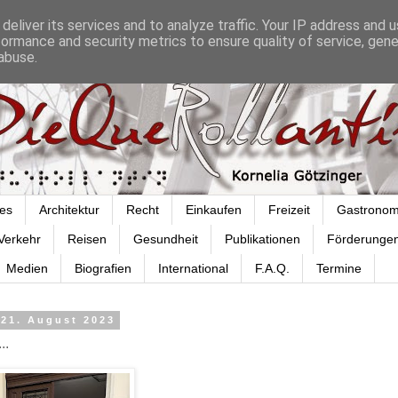
deliver its services and to analyze traffic. Your IP address and 
formance and security metrics to ensure quality of service, gen
abuse.
es
Architektur
Recht
Einkaufen
Freizeit
Gastronom
Verkehr
Reisen
Gesundheit
Publikationen
Förderunge
Medien
Biografien
International
F.A.Q.
Termine
 21. August 2023
..