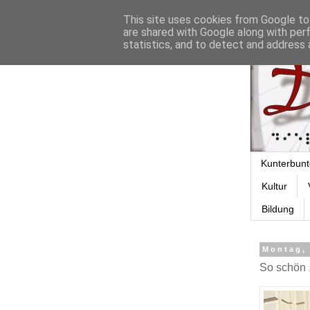
This site uses cookies from Google to 
are shared with Google along with per
statistics, and to detect and address 
Kunterbunt
Kultur
Bildung
Montag,
So schön .