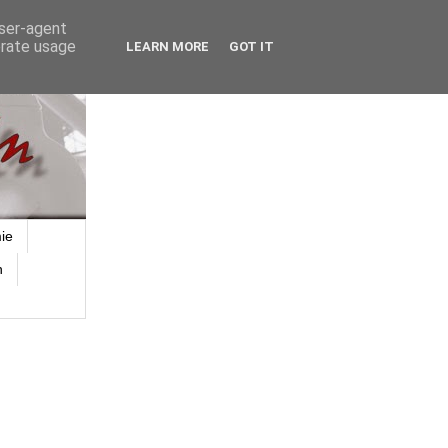
user-agent
erate usage
LEARN MORE
GOT IT
ie
n