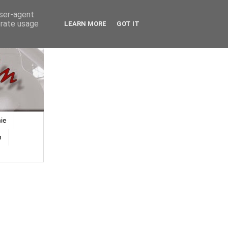
user-agent
erate usage
LEARN MORE
GOT IT
ie
n