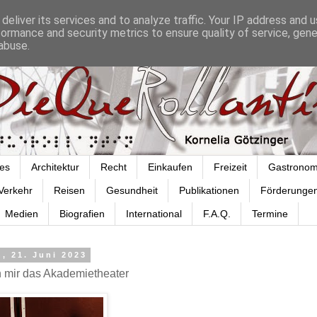
deliver its services and to analyze traffic. Your IP address and 
formance and security metrics to ensure quality of service, gen
abuse.
es
Architektur
Recht
Einkaufen
Freizeit
Gastronom
Verkehr
Reisen
Gesundheit
Publikationen
Förderunge
Medien
Biografien
International
F.A.Q.
Termine
, 21. Juni 2023
h mir das Akademietheater