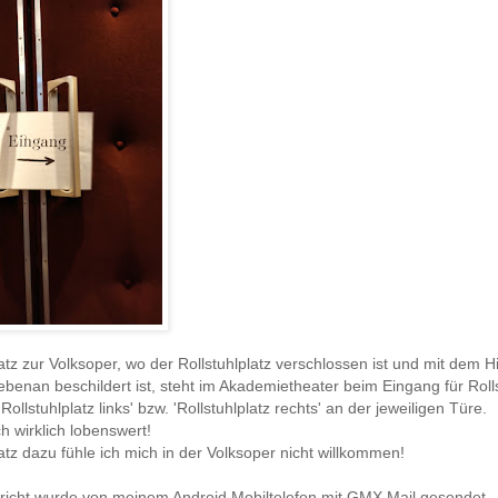
z zur Volksoper, wo der Rollstuhlplatz verschlossen ist und mit dem H
ebenan beschildert ist, steht im Akademietheater beim Eingang für Roll
'Rollstuhlplatz links' bzw. 'Rollstuhlplatz rechts' an der jeweiligen Türe.
ch wirklich lobenswert!
z dazu fühle ich mich in der Volksoper nicht willkommen!
richt wurde von meinem Android Mobiltelefon mit GMX Mail gesendet.