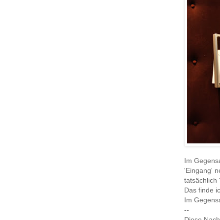
Im Gegensat
'Eingang' n
tatsächlich 
Das finde i
Im Gegensat
--
Diese Nach