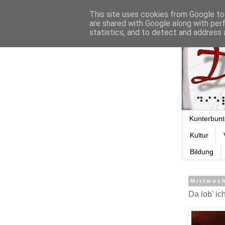
This site uses cookies from Google to 
are shared with Google along with per
statistics, and to detect and address 
Kunterbunt
Kultur
Bildung
Mittwoch
Da lob' ic