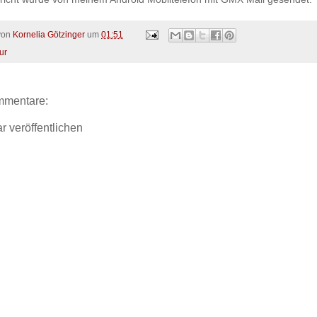
 von
Kornelia Götzinger
um
01:51
ur
mmentare:
 veröffentlichen