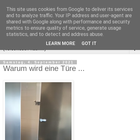
This site uses cookies from Google to deliver its services
and to analyze traffic. Your IP address and user-agent are
shared with Google along with performance and security
metrics to ensure quality of service, generate usage
statistics, and to detect and address abuse.
LEARN MORE
GOT IT
▼
Samstag, 4. September 2021
Warum wird eine Türe ...