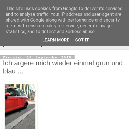
This site uses cookies from Google to deliver its services
and to analyze traffic. Your IP address and user-agent are
shared with Google along with performance and security
metrics to ensure quality of service, generate usage
statistics, and to detect and address abuse.
LEARN MORE
GOT IT
▼
Dienstag, 10. September 2019
Ich ärgere mich wieder einmal grün und
blau ...