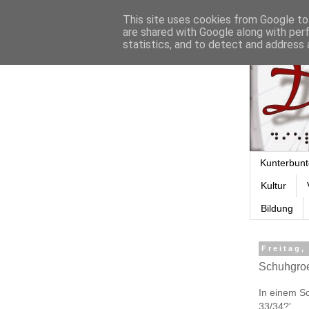
This site uses cookies from Google to 
are shared with Google along with per
statistics, and to detect and address 
Kunterbunt
Kultur
Bildung
Freitag,
Schuhgro
In einem Sc
33/34?'