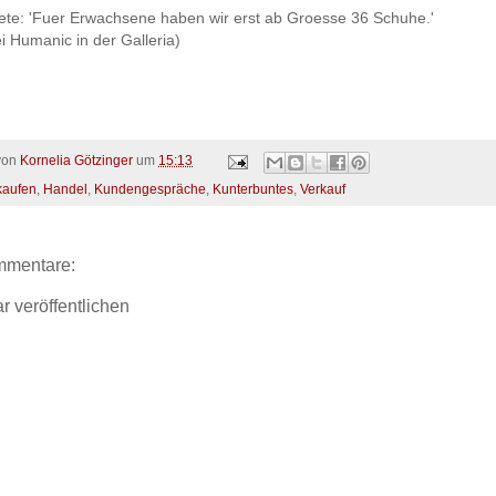
tete: 'Fuer Erwachsene haben wir erst ab Groesse 36 Schuhe.'
ei Humanic in der Galleria)
 von
Kornelia Götzinger
um
15:13
kaufen
,
Handel
,
Kundengespräche
,
Kunterbuntes
,
Verkauf
mmentare:
 veröffentlichen