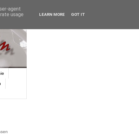
user-agent
erate usage
LEARN MORE
GOT IT
ie
n
ssen