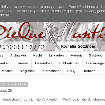
deliver its services and to analyze traffic. Your IP address and 
formance and security metrics to ensure quality of service, gen
abuse.
es
Architektur
Recht
Einkaufen
Freizeit
Gastronom
Verkehr
Reisen
Gesundheit
Publikationen
Förderunge
Medien
Biografien
International
F.A.Q.
Termine
 29. April 2016
esse 36
huhgeschaeft fragte ich die Verkaeuferin: 'Wo finde ich die Schuhgroe