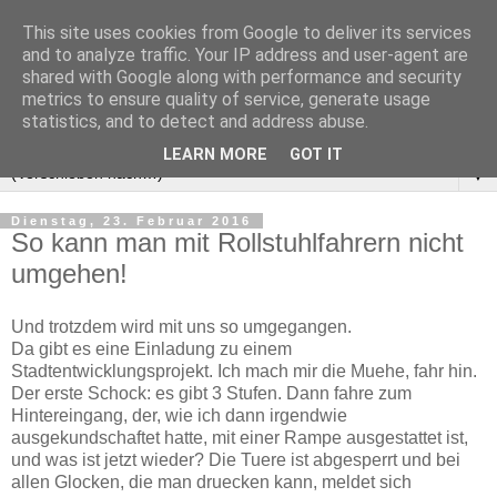
This site uses cookies from Google to deliver its services
and to analyze traffic. Your IP address and user-agent are
shared with Google along with performance and security
metrics to ensure quality of service, generate usage
statistics, and to detect and address abuse.
LEARN MORE
GOT IT
▼
Dienstag, 23. Februar 2016
So kann man mit Rollstuhlfahrern nicht
umgehen!
Und trotzdem wird mit uns so umgegangen.
Da gibt es eine Einladung zu einem
Stadtentwicklungsprojekt. Ich mach mir die Muehe, fahr hin.
Der erste Schock: es gibt 3 Stufen. Dann fahre zum
Hintereingang, der, wie ich dann irgendwie
ausgekundschaftet hatte, mit einer Rampe ausgestattet ist,
und was ist jetzt wieder? Die Tuere ist abgesperrt und bei
allen Glocken, die man druecken kann, ‎meldet sich