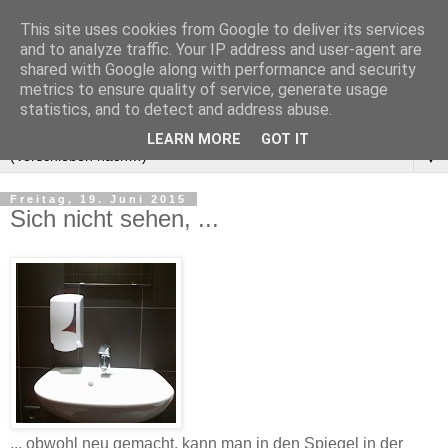
This site uses cookies from Google to deliver its services
and to analyze traffic. Your IP address and user-agent are
shared with Google along with performance and security
metrics to ensure quality of service, generate usage
statistics, and to detect and address abuse.
LEARN MORE
GOT IT
▼
Freitag, 19. Juni 2015
Sich nicht sehen, ...
... obwohl neu gemacht, kann man in ‎den Spiegel in der