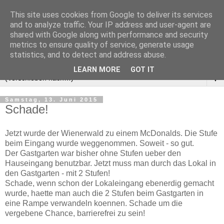
This site uses cookies from Google to deliver its services
and to analyze traffic. Your IP address and user-agent are
shared with Google along with performance and security
metrics to ensure quality of service, generate usage
statistics, and to detect and address abuse.
LEARN MORE
GOT IT
▼
Samstag, 13. Juni 2015
Schade!
‎Jetzt wurde der Wienerwald zu einem McDonalds. Die Stufe
beim Eingang wurde weggenommen. Soweit - so gut.
Der Gastgarten war bisher ohne Stufen ueber den
Hauseingang benutzbar. Jetzt muss man durch das Lokal in
den Gastgarten - mit 2 Stufen!
Schade, wenn schon der Lokaleingang ebenerdig gemacht
wurde, haette man auch die 2 Stufen beim Gastgarten in
eine Rampe verwandeln koennen. Schade um die
vergebene Chance, barrierefrei zu sein!