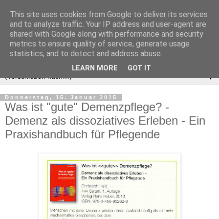
This site uses cookies from Google to deliver its services
and to analyze traffic. Your IP address and user-agent are
shared with Google along with performance and security
metrics to ensure quality of service, generate usage
statistics, and to detect and address abuse.
LEARN MORE
GOT IT
▼
Donnerstag, 15. Januar 2015
Was ist "gute" Demenzpflege? -
Demenz als dissoziatives Erleben - Ein
Praxishandbuch für Pflegende