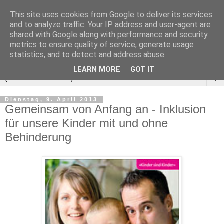
This site uses cookies from Google to deliver its services
and to analyze traffic. Your IP address and user-agent are
shared with Google along with performance and security
metrics to ensure quality of service, generate usage
statistics, and to detect and address abuse.
LEARN MORE
GOT IT
▼
Dienstag, 9. April 2013
Gemeinsam von Anfang an - Inklusion
für unsere Kinder mit und ohne
Behinderung