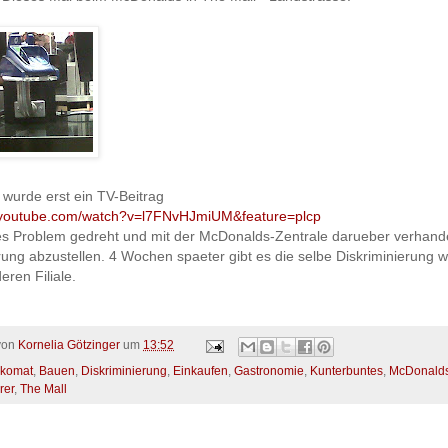
wurde erst ein TV-Beitrag
.youtube.com/watch?v=l7FNvHJmiUM&feature=plcp
es Problem gedreht und mit der McDonalds-Zentrale darueber verhande
rung abzustellen. 4 Wochen spaeter gibt es die selbe Diskriminierung w
eren Filiale.
 von
Kornelia Götzinger
um
13:52
komat
,
Bauen
,
Diskriminierung
,
Einkaufen
,
Gastronomie
,
Kunterbuntes
,
McDonald
rer
,
The Mall