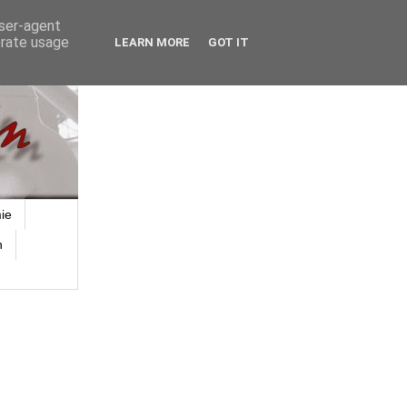
user-agent
erate usage
LEARN MORE
GOT IT
ie
n