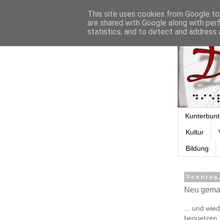
This site uses cookies from Google to 
are shared with Google along with per
statistics, and to detect and address 
Kunterbunt
Kultur
Bildung
Sonntag
Neu gemac
... und wi
benuetzen.