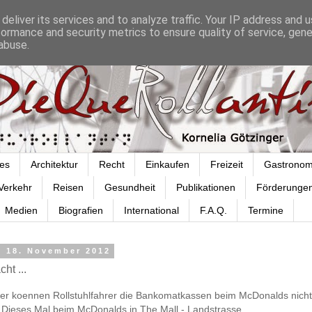
deliver its services and to analyze traffic. Your IP address and 
formance and security metrics to ensure quality of service, gen
abuse.
es
Architektur
Recht
Einkaufen
Freizeit
Gastronom
Verkehr
Reisen
Gesundheit
Publikationen
Förderunge
Medien
Biografien
International
F.A.Q.
Termine
, 18. November 2012
ht ...
eder koennen Rollstuhlfahrer die Bankomatkassen beim McDonalds nicht
 Dieses Mal beim McDonalds in The Mall - Landstrasse.