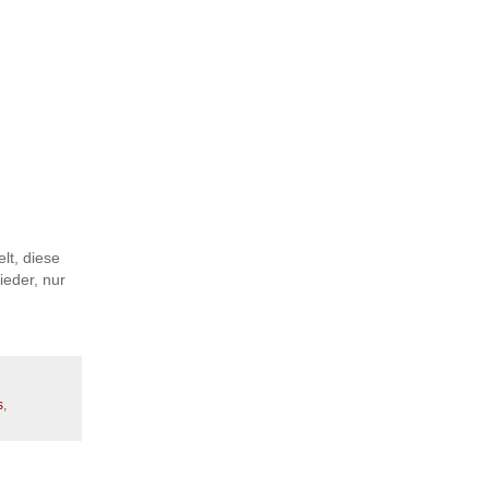
lt, diese
ieder, nur
s
,