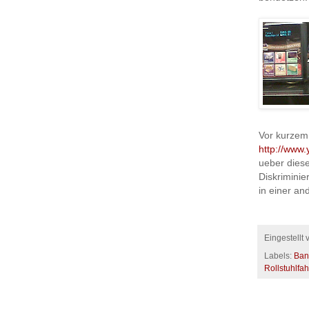
Vor kurzem 
http://www
ueber dies
Diskriminie
in einer and
Eingestellt
Labels:
Ban
Rollstuhlfah