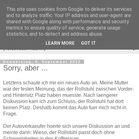
This site uses cookies from Google to deliver its services
and to analyze traffic. Your IP address and user-agent are
shared with Google along with performance and security
metrics to ensure quality of service, generate usage
statistics, and to detect and address abuse.
LEARN MORE
GOT IT
▼
Donnerstag, 6. September 2012
Sorry, aber ...
Letztens schaute ich mir ein neues Auto an. Meine Mutter
war der festen Meinung, das der Rollstuhl zwischen Vorder-
und Hintersitz Platz haben muesste. Nach laengerer
Diskussion kam ich zum Schluss, der Rollstuhl hat dort
keinen Platz. Deshalb kommt das Auto fuer mich nicht in
Frage.
Der Autoverkaeufer hoerte sich unsere Diskussion an und
meinte dann: Wieso, der Rollstuhl passt doch ohne
Schwierigkeiten in den Kofferraum.