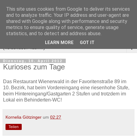
This site uses cookies from Google to deliver its services
and to analyze traffic. Your IP address and user-agent are
shared with Google along with performance and security
metrics to ensure quality of service, generate usage
statistics, and to detect and address abuse.
LEARN MORE
GOT IT
▼
Dienstag, 10. April 2012
Kurioses zum Tage
Das Restaurant Wienerwald in der Favoritenstraße 89 im
10. Bezirk, hat beim Vordereingang eine riesenhohe Stufe,
beim Hintereingang/Gastgarten 2 Stufen und trotzdem im
Lokal ein Behinderten-WC!
Kornelia Götzinger
um
02:27
Teilen