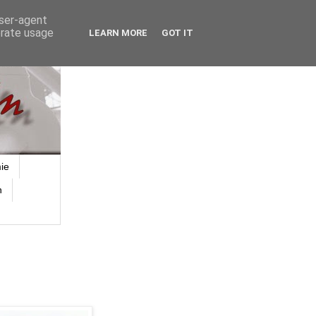
user-agent
erate usage
LEARN MORE
GOT IT
ie
n