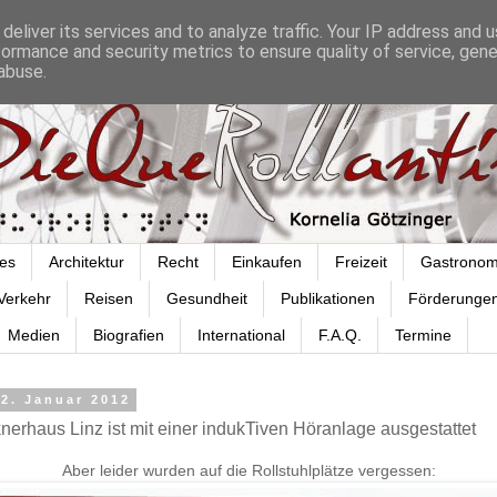
deliver its services and to analyze traffic. Your IP address and 
formance and security metrics to ensure quality of service, gen
abuse.
es
Architektur
Recht
Einkaufen
Freizeit
Gastronom
Verkehr
Reisen
Gesundheit
Publikationen
Förderunge
Medien
Biografien
International
F.A.Q.
Termine
2. Januar 2012
erhaus Linz ist mit einer indukTiven Höranlage ausgestattet
Aber leider wurden auf die Rollstuhlplätze vergessen: