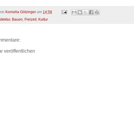
 von
Kornelia Götzinger
um
14:58
itektur
,
Bauen
,
Freizeit
,
Kultur
mmentare:
 veröffentlichen