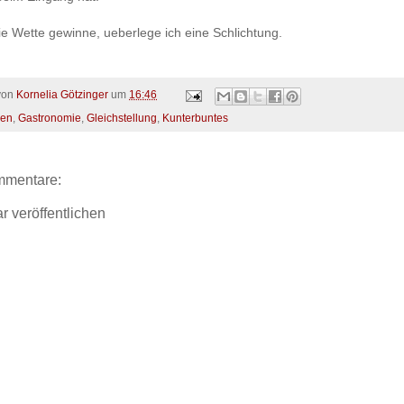
e Wette gewinne, ueberlege ich eine Schlichtung.
 von
Kornelia Götzinger
um
16:46
en
,
Gastronomie
,
Gleichstellung
,
Kunterbuntes
mmentare:
 veröffentlichen