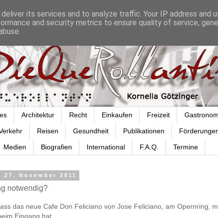
deliver its services and to analyze traffic. Your IP address and 
formance and security metrics to ensure quality of service, gen
abuse.
es
Architektur
Recht
Einkaufen
Freizeit
Gastronom
Verkehr
Reisen
Gesundheit
Publikationen
Förderunge
Medien
Biografien
International
F.A.Q.
Termine
, 27. November 2011
ng notwendig?
dass das neue Cafe Don Feliciano von Jose Feliciano, am Opernring, 
beim Eingang hat.