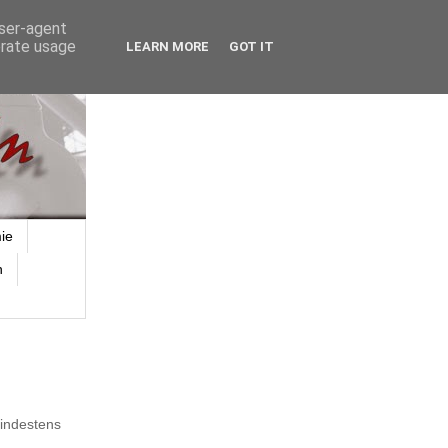
user-agent
erate usage
LEARN MORE
GOT IT
ie
n
mindestens