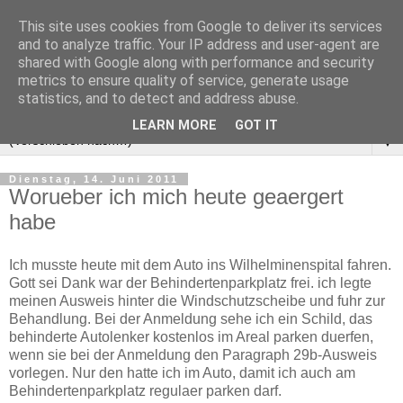
This site uses cookies from Google to deliver its services
and to analyze traffic. Your IP address and user-agent are
shared with Google along with performance and security
metrics to ensure quality of service, generate usage
statistics, and to detect and address abuse.
LEARN MORE
GOT IT
▼
Dienstag, 14. Juni 2011
Worueber ich mich heute geaergert
habe
Ich musste heute mit dem Auto ins Wilhelminenspital fahren.
Gott sei Dank war der Behindertenparkplatz frei. ich legte
meinen Ausweis hinter die Windschutzscheibe und fuhr zur
Behandlung. Bei der Anmeldung sehe ich ein Schild, das
behinderte Autolenker kostenlos im Areal parken duerfen,
wenn sie bei der Anmeldung den Paragraph 29b-Ausweis
vorlegen. Nur den hatte ich im Auto, damit ich auch am
Behindertenparkplatz regulaer parken darf.