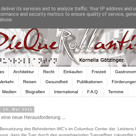
deliver its services and to analyze traffic. Your IP address and 
formance and security metrics to ensure quality of service, gen
abuse.
es
Architektur
Recht
Einkaufen
Freizeit
Gastronom
Verkehr
Reisen
Gesundheit
Publikationen
Förderunge
Medien
Biografien
International
F.A.Q.
Termine
 14. Mai 2011
 eine neue Herausforderung ...
die Benuetzung des Behinderten-WC's im Columbus Center dar. Letztens h
nung, dass die Tuer durch den ausgehaengten Tueroeffner zukuenftig 