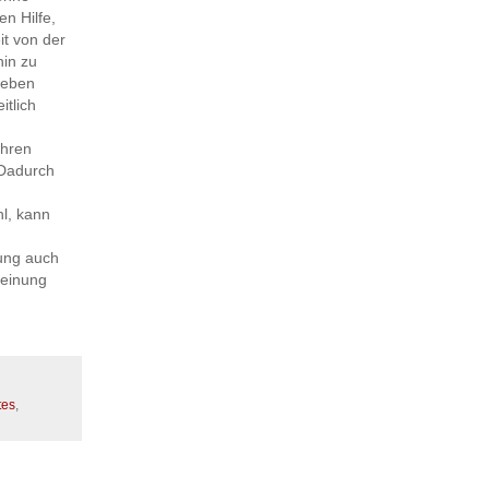
en Hilfe,
it von der
hin zu
neben
itlich
ahren
 Dadurch
hl, kann
ung auch
heinung
tes
,