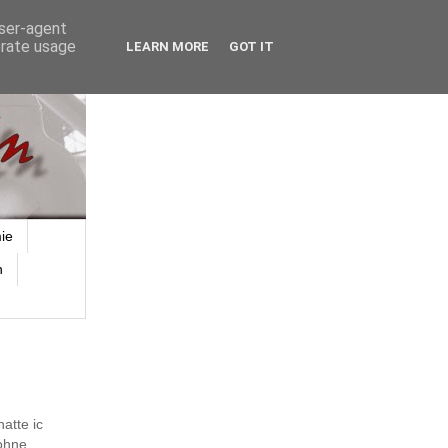
user-agent
erate usage
LEARN MORE
GOT IT
ie
n
atte ic
ohne