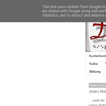
This site uses cookies from Google to 
are shared with Google along with per
statistics, and to detect and address 
Kunterbunt
Kultur
Bildung
Samstag,
Jedes Mal
... stellt 
schon Hoff