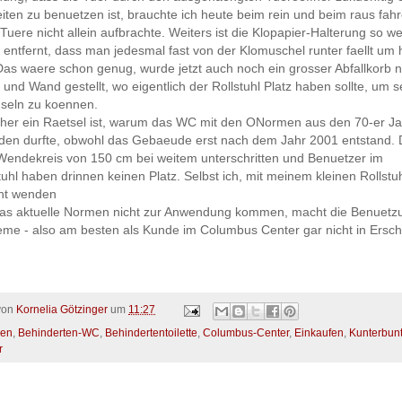
iten zu benuetzen ist, brauchte ich heute beim rein und beim raus fahr
e Tuere nicht allein aufbrachte. Weiters ist die Klopapier-Halterung so we
entfernt, dass man jedesmal fast von der Klomuschel runter faellt um 
Das waere schon genug, wurde jetzt auch noch ein grosser Abfallkorb 
und Wand gestellt, wo eigentlich der Rollstuhl Platz haben sollte, um se
seln zu koennen.
sher ein Raetsel ist, warum das WC mit den ONormen aus den 70-er J
den durfte, obwohl das Gebaeude erst nach dem Jahr 2001 entstand.
Wendekreis von 150 cm bei weitem unterschritten und Benuetzer im
stuhl haben drinnen keinen Platz. Selbst ich, mit meinem kleinen Rollstu
cht wenden
 das aktuelle Normen nicht zur Anwendung kommen, macht die Benuetz
eme - also am besten als Kunde im Columbus Center gar nicht in Ersc
 von
Kornelia Götzinger
um
11:27
en
,
Behinderten-WC
,
Behindertentoilette
,
Columbus-Center
,
Einkaufen
,
Kunterbun
r