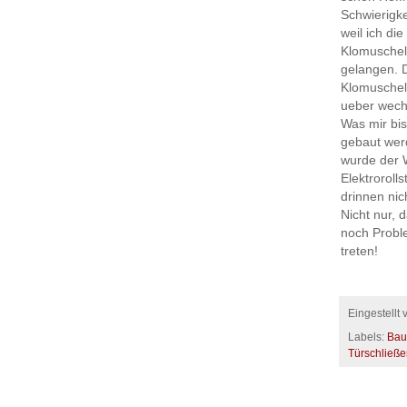
Schwierigke
weil ich di
Klomuschel 
gelangen. 
Klomuschel 
ueber wech
Was mir bi
gebaut wer
wurde der 
Elektroroll
drinnen ni
Nicht nur,
noch Probl
treten!
Eingestellt
Labels:
Bau
Türschließe