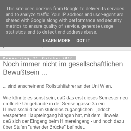
This site uses cookies from Google to deliver its services
and to analyze traffic. Your IP address and user-agent are
shared with Google along with performance and security
metrics to ensure quality of service, generate usage
statistics, and to detect and address abuse.
LEARN MORE
GOT IT
▼
Donnerstag, 21. Oktober 2010
Noch immer nicht im gesellschaftlichen
Bewußtsein ...
... sind anscheinend Rollstuhlfahrer an der Uni Wien.
Wie könnte es sonst sein, daß das erst dieses Semester neu
eröffnete Unigebäude in der Sensengasse 3a ein
Hinweisschild beim stufenlos zugänglichen - jedoch
versperrten Haupteingang hängen hat, mit dem Hinweis,
daß sich der Eingang beim Hintereingang - und noch dazu
über Stufen "unter der Brücke" befindet.