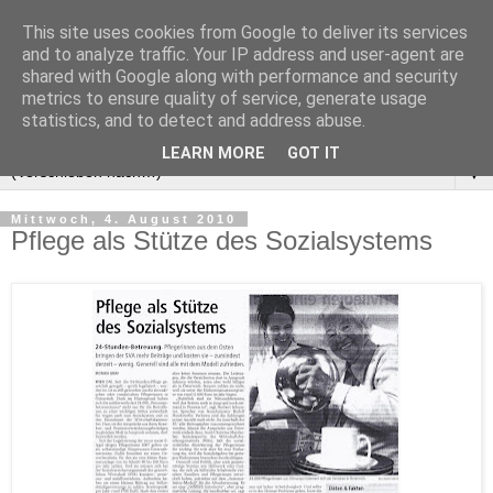
This site uses cookies from Google to deliver its services
and to analyze traffic. Your IP address and user-agent are
shared with Google along with performance and security
metrics to ensure quality of service, generate usage
statistics, and to detect and address abuse.
LEARN MORE
GOT IT
▼
Mittwoch, 4. August 2010
Pflege als Stütze des Sozialsystems