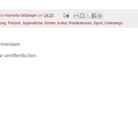
 von
Kornelia Götzinger
um
14:25
dung
,
Freizeit
,
Jugendliche
,
Kinder
,
Kultur
,
Publikationen
,
Sport
,
Unterwegs
mmentare:
 veröffentlichen