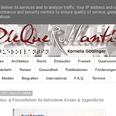
deliver its services and to analyze traffic. Your IP address and 
formance and security metrics to ensure quality of service, gen
abuse.
es
Architektur
Recht
Einkaufen
Freizeit
Gastronom
Verkehr
Reisen
Gesundheit
Publikationen
Förderunge
Medien
Biografien
International
F.A.Q.
Termine
 17. April 1994
tur- & Freizeitführer für behinderte Kinder & Jugendliche