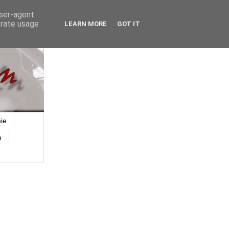
user-agent
erate usage
LEARN MORE
GOT IT
ie
n