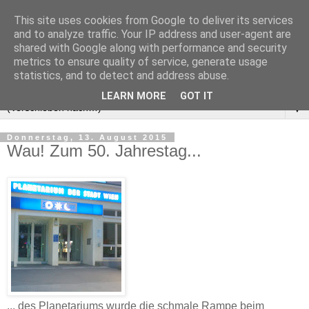
This site uses cookies from Google to deliver its services
and to analyze traffic. Your IP address and user-agent are
shared with Google along with performance and security
metrics to ensure quality of service, generate usage
statistics, and to detect and address abuse.
LEARN MORE
GOT IT
▼
Donnerstag, 13. August 2015
Wau! Zum 50. Jahrestag...
‎... des Planetariums wurde die schmale Rampe beim