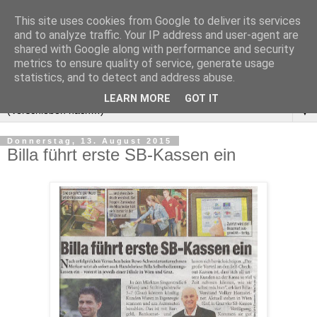
This site uses cookies from Google to deliver its services
and to analyze traffic. Your IP address and user-agent are
shared with Google along with performance and security
metrics to ensure quality of service, generate usage
statistics, and to detect and address abuse.
LEARN MORE
GOT IT
▼
Donnerstag, 13. August 2015
Billa führt erste SB-Kassen ein