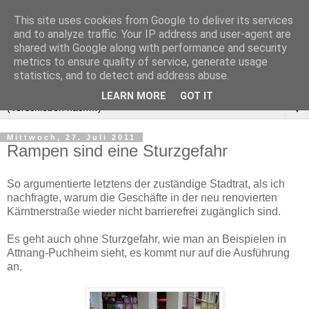
This site uses cookies from Google to deliver its services
and to analyze traffic. Your IP address and user-agent are
shared with Google along with performance and security
metrics to ensure quality of service, generate usage
statistics, and to detect and address abuse.
LEARN MORE
GOT IT
▼
Mittwoch, 27. Juli 2011
Rampen sind eine Sturzgefahr
So argumentierte letztens der zuständige Stadtrat, als ich
nachfragte, warum die Geschäfte in der neu renovierten
Kärntnerstraße wieder nicht barrierefrei zugänglich sind.
Es geht auch ohne Sturzgefahr, wie man an Beispielen in
Attnang-Puchheim sieht, es kommt nur auf die Ausführung
an.