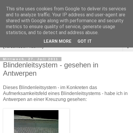
This site uses cookies from Google to deliver its services
and to analyze traffic. Your IP address and user-agent are
shared with Google along with performance and security
metrics to ensure quality of service, generate usage
statistics, and to detect and address abuse.
LEARN MORE
GOT IT
▼
Mittwoch, 27. Juli 2011
Blindenleitsystem - gesehen in
Antwerpen
Dieses Blindenleitsystem - im Konkreten das
Aufmerksamkeitsfeld eines Blindenleitsystems - habe ich in
Antwerpen an einer Kreuzung gesehen: