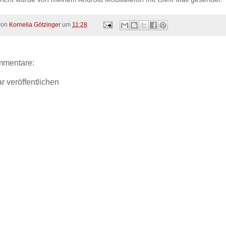
 von
Kornelia Götzinger
um
11:28
mmentare:
 veröffentlichen