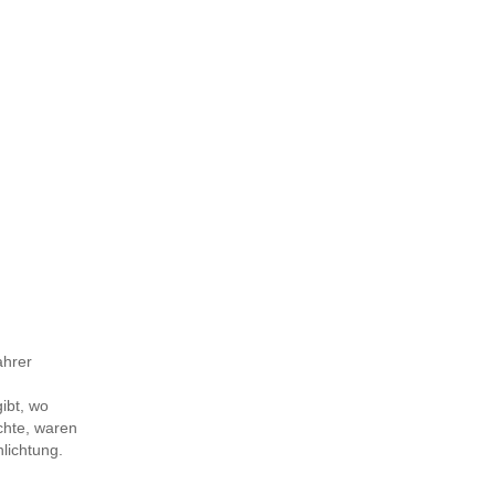
ahrer
gibt, wo
chte, waren
hlichtung.