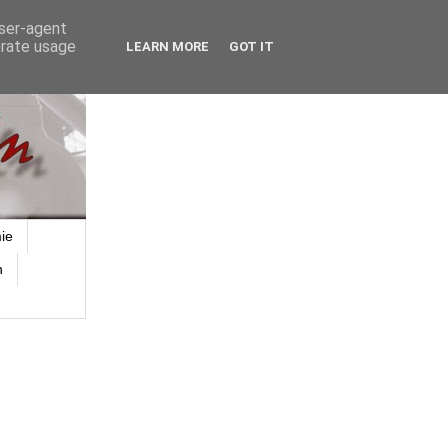
user-agent
erate usage
LEARN MORE
GOT IT
ie
n