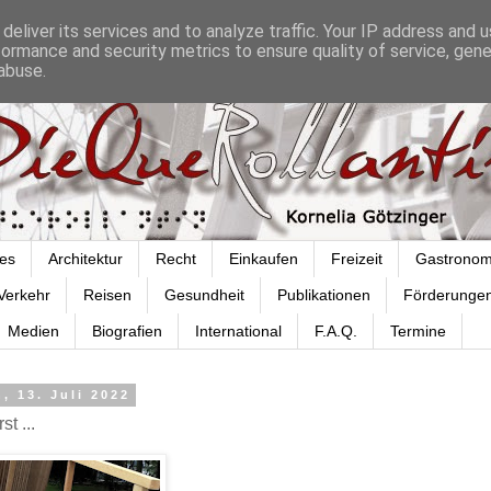
deliver its services and to analyze traffic. Your IP address and 
formance and security metrics to ensure quality of service, gen
abuse.
es
Architektur
Recht
Einkaufen
Freizeit
Gastronom
Verkehr
Reisen
Gesundheit
Publikationen
Förderunge
Medien
Biografien
International
F.A.Q.
Termine
, 13. Juli 2022
t ...