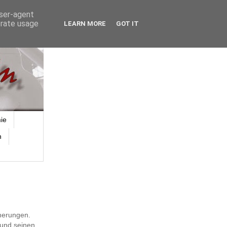
user-agent
erate usage
LEARN MORE
GOT IT
ie
n
nerungen.
 und seinen