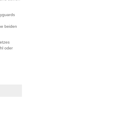
dyguards
ne beiden
setzes
hl oder