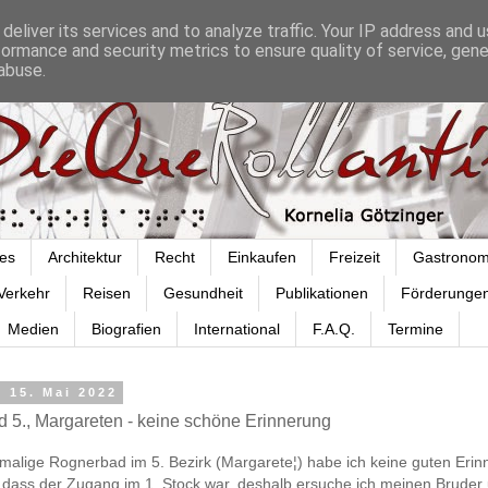
deliver its services and to analyze traffic. Your IP address and 
formance and security metrics to ensure quality of service, gen
abuse.
es
Architektur
Recht
Einkaufen
Freizeit
Gastronom
Verkehr
Reisen
Gesundheit
Publikationen
Förderunge
Medien
Biografien
International
F.A.Q.
Termine
 15. Mai 2022
 5., Margareten - keine schöne Erinnerung
malige Rognerbad im 5. Bezirk (Margarete¦) habe ich keine guten Erin
 dass der Zugang im 1. Stock war, deshalb ersuche ich meinen Bruder