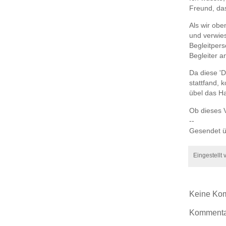
Freund, da
Als wir ob
und verwies
Begleitper
Begleiter a
Da diese 'D
stattfand, 
übel das H
Ob dieses 
--
Gesendet ü
Eingestellt
Keine Ko
Kommentar