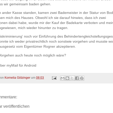
ss wir gemeinsam baden gehen.
en ander Kasse standen, kamen zwei Bademeister in der Statur von Bo
en mich des Hauses. Obwohl ich sie darauf hinwies, dass ich zwei
sonen dabei habe, wurde mir der Kauf der Badekarte verboten und mei
ngewiesen, mich wieder hinunter zu tragen.
iskriminierung' noch vor Einführung des Behindertengleichstellungsge
konnte ich weder privatrechtlich noch sonstwie vorgehen und musste wo
ausgesetz vom Eigentümer Rogner akzeptieren.
Vorgehen auch heute noch möglich wäre?
ber myMail für Android
 von
Kornelia Götzinger
um
08:03
mmentare:
 veröffentlichen