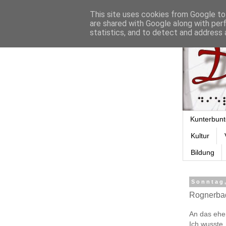
This site uses cookies from Google to 
are shared with Google along with per
statistics, and to detect and address 
Kunterbunt
Kultur
Bildung
Sonntag,
Rognerbad
An das ehe
Ich wusste,