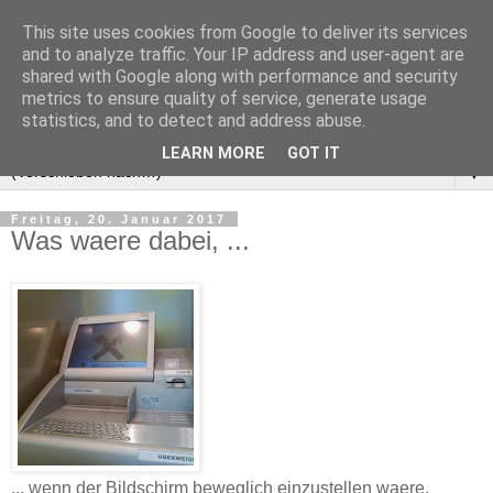
This site uses cookies from Google to deliver its services
and to analyze traffic. Your IP address and user-agent are
shared with Google along with performance and security
metrics to ensure quality of service, generate usage
statistics, and to detect and address abuse.
LEARN MORE
GOT IT
▼
Freitag, 20. Januar 2017
Was waere dabei, ...
‎... wenn der Bildschirm beweglich einzustellen waere.