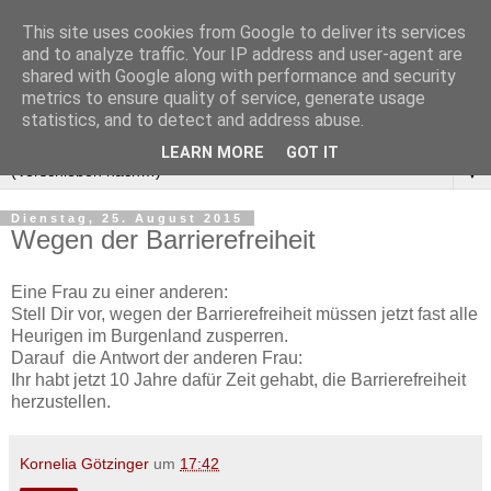
This site uses cookies from Google to deliver its services
and to analyze traffic. Your IP address and user-agent are
shared with Google along with performance and security
metrics to ensure quality of service, generate usage
statistics, and to detect and address abuse.
LEARN MORE
GOT IT
▼
Dienstag, 25. August 2015
Wegen der Barrierefreiheit
Eine Frau zu einer anderen:
Stell Dir vor, wegen der Barrierefreiheit müssen jetzt fast alle
Heurigen im Burgenland zusperren.
Darauf die Antwort der anderen Frau:
Ihr habt jetzt 10 Jahre dafür Zeit gehabt, die Barrierefreiheit
herzustellen.
Kornelia Götzinger
um
17:42