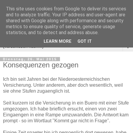
This site uses cookies from Google to deliver its services
and to analyze traffic. Your IP address and user-agent are
shared with Google along with performance and security
metrics to ensure quality of service, generate usage
statistics, and to detect and address abuse.
LEARN MORE
GOT IT
▼
Dienstag, 26. Mai 2015
Konsequenzen gezogen
‎Ich bin seit Jahren bei der Niederoesterreichischen
Versicherung. Unter anderem, aber doch wesentlich, weil
sie ohne Stufen zugaenglich ist.
Seit kurzem ist die Versicherung in ein Buero mit einer Stufe
umgezogen. Ich habe brieflich ersucht, einen von zwei
Eingaengen in eine Rampe umzuwandeln. Die Antwort kam
prompt - so im Wortlaut "Kommt gar nicht in Frage".
Einige Zeit spaeter bin ich persoenlich dort gewesen, habe