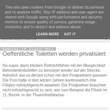
This site uses cookies from Google to deliver its services
and to analyze traffic. Your IP address and user-agent are
shared with Google along with performance and security
metrics to ensure quality of service, generate usage
statistics, and to detect and address abuse.
LEARN MORE
GOT IT
▼
Samstag, 18. August 2012
Oeffentliche Toiletten werden privatisiert
Na super, dann bleiben Rollstuhlfahrer mit der Moeglichkeit
Behindertentoiletten zu benutzen wieder auf der Strecke.
Aehnlich wie es derzeit schon mit den Postpartnern passiert.
Die Post hatte in den letzten Jahren kontinuierlich ihre
Filialen rollstuhlgerecht adaptiert. Die Postpartner brauchen
nicht rollstuhlgerecht zu sein, wie zum Beispiel die Filiale im
11. Bezirk, in der Thuernlhofstrasse.