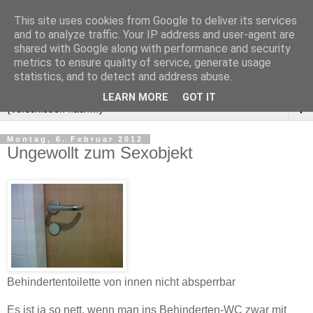
This site uses cookies from Google to deliver its services
and to analyze traffic. Your IP address and user-agent are
shared with Google along with performance and security
metrics to ensure quality of service, generate usage
statistics, and to detect and address abuse.
LEARN MORE
GOT IT
▼
Montag, 6. Februar 2012
Ungewollt zum Sexobjekt
Behindertentoilette von innen nicht absperrbar
Es ist ja so nett, wenn man ins Behinderten-WC zwar mit