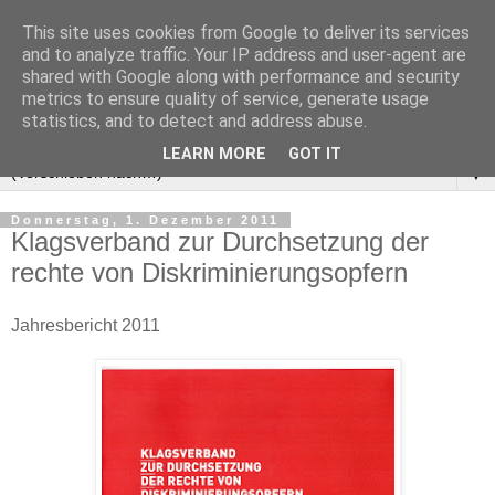
This site uses cookies from Google to deliver its services
and to analyze traffic. Your IP address and user-agent are
shared with Google along with performance and security
metrics to ensure quality of service, generate usage
statistics, and to detect and address abuse.
LEARN MORE
GOT IT
▼
Donnerstag, 1. Dezember 2011
Klagsverband zur Durchsetzung der
rechte von Diskriminierungsopfern
Jahresbericht 2011