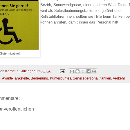
Bezirk, Sonnwendgasse, einen anderen Weg. Diese T
wird als Selbstbedienungstankstelle geführt und
RollstuhlfahrerInnen, sollten sie Hilfe beim Tanken be
können anrufen, damit ihnen das Personal hilft.
Gute Initiative!
 von
Kornelia Götzinger
um
23:34
o
,
Avanti-Tankstelle
,
Bedienung
,
Kunterbuntes
,
Servicepersonal
,
tanken
,
Verkehr
mmentare:
 veröffentlichen