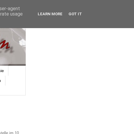
user-agent
erate usage
LEARN MORE
GOT IT
ie
n
telle im 10.