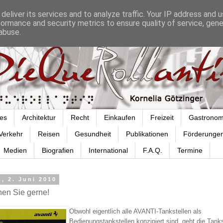
deliver its services and to analyze traffic. Your IP address and 
formance and security metrics to ensure quality of service, gen
abuse.
es
Architektur
Recht
Einkaufen
Freizeit
Gastronom
Verkehr
Reisen
Gesundheit
Publikationen
Förderunge
Medien
Biografien
International
F.A.Q.
Termine
, 2. Juni 2010
nen Sie gerne!
Obwohl eigentlich alle AVANTI-Tankstellen als
Bedienungstankstellen konzipiert sind, geht die Tanks