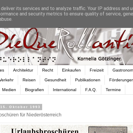
deliver its services and to analyze traffic. Your IP address and 
formance and security metrics to ensure quality of service, gen
abuse.
es
Architektur
Recht
Einkaufen
Freizeit
Gastronom
Verkehr
Reisen
Gesundheit
Publikationen
Förderunge
Medien
Biografien
International
F.A.Q.
Termine
 15. Oktober 1993
oschüren für Niederösterreich