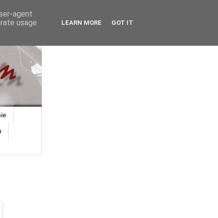
user-agent
erate usage
LEARN MORE
GOT IT
ie
n