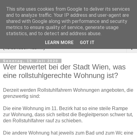
This site uses cookies from Google to deliver its services
and to analyze traffic. Your IP address and user-agent are
shared with Google along with performance and security
metrics to ensure quality of service, generate usage
statistics, and to detect and address abuse.
LEARN MORE
GOT IT
▼
Sonntag, 19. Juli 2020
Wer bewertet bei der Stadt Wien, was
eine rollstuhlgerechte Wohnung ist?
Derzeit werden Rollstuhlfahrern Wohnungen angeboten, die
grenzwertig sind:
Die eine Wohnung im 11. Bezirk hat so eine steile Rampe
zur Wohnung, dass sich selbst die Begleitperson schwer tut,
den Rollstuhlfahrer rauf zu schieben.
Die andere Wohnung hat jeweils zum Bad und zum Wc eine