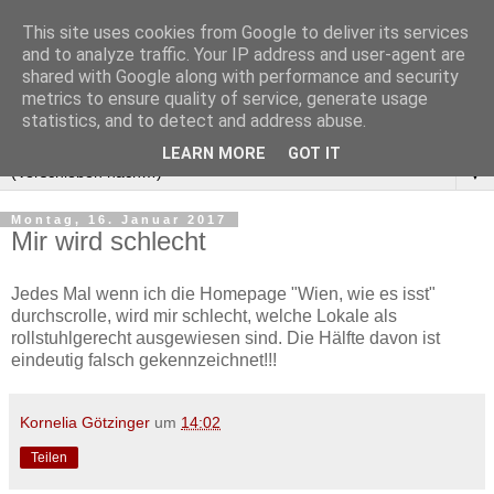
This site uses cookies from Google to deliver its services
and to analyze traffic. Your IP address and user-agent are
shared with Google along with performance and security
metrics to ensure quality of service, generate usage
statistics, and to detect and address abuse.
LEARN MORE
GOT IT
▼
Montag, 16. Januar 2017
Mir wird schlecht
Jedes Mal wenn ich die Homepage "Wien, wie es isst"
durchscrolle, wird mir schlecht, welche Lokale als
rollstuhlgerecht ausgewiesen sind. Die Hälfte davon ist
eindeutig falsch gekennzeichnet!!!
Kornelia Götzinger
um
14:02
Teilen