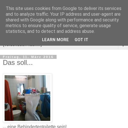
This site uses cookies from Google to deliver its services
and to analyze traffic. Your IP address and user-agent are
shared with Google along with performance and security
metrics to ensure quality of service, generate usage
statistics, and to detect and address abuse.
LEARN MORE
GOT IT
▼
Freitag, 11. März 2016
Das soll...
... eine Behindertentoilette sein!